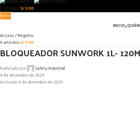
0
artículos
S/
0.00
Menú
INICIO
¿QUIÉN
Acceso / Registro
0
artículos
S/
0.00
BLOQUEADOR SUNWORK 1L- 120
Publicado por
Safety Industrial
4 de diciembre de 2024
Activado 4 de diciembre de 2024