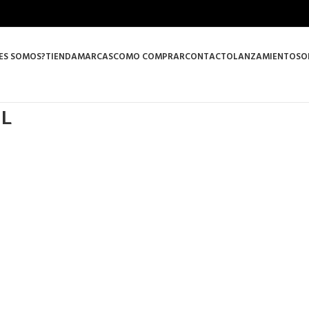
ES SOMOS?
TIENDA
MARCAS
COMO COMPRAR
CONTACTO
LANZAMIENTOS
O
ML