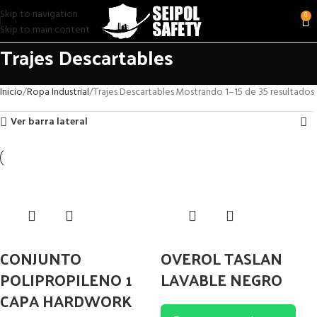
Skip to navigation
0
Skip to main content
Trajes Descartables
Inicio
Ropa Industrial
Trajes Descartables
Mostrando 1–15 de 35 resultados
Ver barra lateral
CONJUNTO
OVEROL TASLAN
POLIPROPILENO 1
LAVABLE NEGRO
CAPA HARDWORK