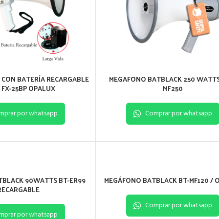
 CON BATERÍA RECARGABLE
MEGAFONO BATBLACK 250 WATTS 
 FX-25BP OPALUX
MF250
mprar por whatsapp
Comprar por whatsapp
BLACK 90WATTS BT-ER99
MEGÁFONO BATBLACK BT-MF120 / 
RECARGABLE
Comprar por whatsapp
mprar por whatsapp