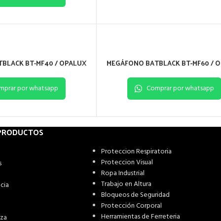
BLACK BT-MF40 / OPALUX
MEGÁFONO BATBLACK BT-MF60 / 
mprar por whatsapp
Comprar por whatsapp
 PRODUCTOS
Proteccion Respiratoria
Proteccion Visual
s
Ropa Industrial
Trabajo en Altura
cia
Bloqueos de Seguridad
Protección Corporal
Herramientas de Ferreteria
eza