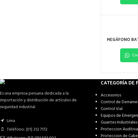
MEGÁFONO BAT
Co
CATEGORÍA DE
Es una empresa peruana dedicada a la
Accesorios
importación y distribución de artículos de
Control de Derrame
seguridad industrial.
Control Vial
Equipos de Emergen
Lima
Guantes Industriales
Proteccion Auditiva
Teléfono: (01) 312 7172
Proteccion de Cab