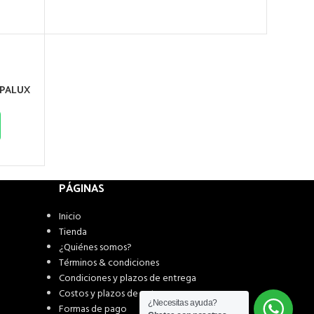
OPALUX
PÁGINAS
Inicio
Tienda
¿Quiénes somos?
Términos & condiciones
Condiciones y plazos de entrega
Costos y plazos de entrega
¿Necesitas ayuda?
Formas de pago