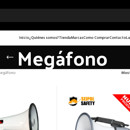
Inicio
¿Quiénes somos?
Tienda
Marcas
Como Comprar
Contacto
La
Megáfono
egáfono
Mos