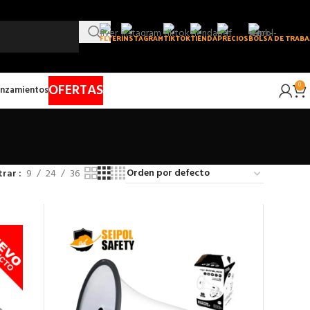
FLYER
INSTAGRAM
TIKTOK
TIENDA
PRECIOS
BOLSA DE TRABA
OFERTAS
0
nzamientos
trar
9
24
36