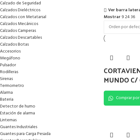
Calzado de Seguridad
Ver barra later
Calzados Dieléctricos
Calzados con Metatarsal
Mostrar
9
24
36
Calzados Mecánicos
Calzados Camperas
Calzados Descartables
Calzados Botas
Accesorios
Megáfono
Pulsador
CORTAVIE
Rodilleras
MUNDO C/ 
Sirenas
Termometro
Alarma
Comprar por
Bateria
Detector de humo
Estación de alarma
Linternas
Guantes Industriales
Guantes para Carga Pesada