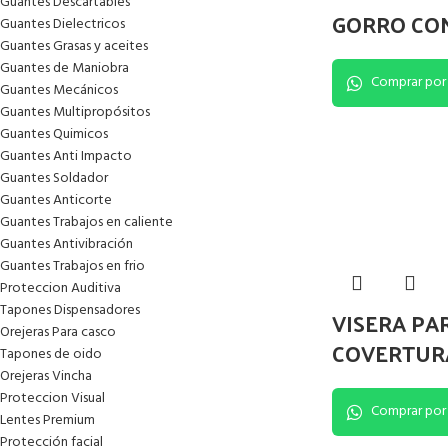
Guantes Descartables
GORRO CON
Guantes Dielectricos
Guantes Grasas y aceites
Guantes de Maniobra
Comprar por
Guantes Mecánicos
Guantes Multipropósitos
Guantes Quimicos
Guantes Anti Impacto
Guantes Soldador
Guantes Anticorte
Guantes Trabajos en caliente
Guantes Antivibración
Guantes Trabajos en frio
Proteccion Auditiva
Tapones Dispensadores
VISERA PA
Orejeras Para casco
COVERTUR
Tapones de oido
Orejeras Vincha
Proteccion Visual
Comprar por
Lentes Premium
Protección facial