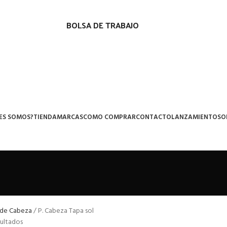
BOLSA DE TRABAJO
ES SOMOS?
TIENDA
MARCAS
COMO COMPRAR
CONTACTO
LANZAMIENTOS
O
 de Cabeza
P. Cabeza Tapa sol
sultados