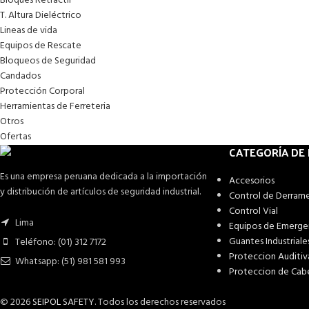
Bloques Retractil
T. Altura Dieléctrico
Lineas de vida
Equipos de Rescate
Bloqueos de Seguridad
Candados
Protección Corporal
Herramientas de Ferreteria
Otros
Ofertas
CATEGORÍA DE
Es una empresa peruana dedicada a la importación
Accesorios
y distribución de artículos de seguridad industrial.
Control de Derram
Control Vial
Lima
Equipos de Emerge
Guantes Industriale
Teléfono: (01) 312 7172
Proteccion Auditiv
Whatsapp: (51) 981 581 993
Proteccion de Cab
© 2026
SEIPOL SAFETY
. Todos los derechos reservados