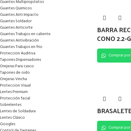
Guantes Multipropósitos
Guantes Quimicos
Guantes Anti Impacto
Guantes Soldador
BARRA REC
Guantes Anticorte
Guantes Trabajos en caliente
CONO 2.2-
Guantes Antivibración
Guantes Trabajos en frio
Proteccion Auditiva
Comprar por
Tapones Dispensadores
Orejeras Para casco
Tapones de oido
Orejeras Vincha
Proteccion Visual
Lentes Premium
Protección facial
Sobrelentes
BRASALET
Lentes de Soldadura
Lentes Clásico
Googles
Comprar por
Control de Derrames