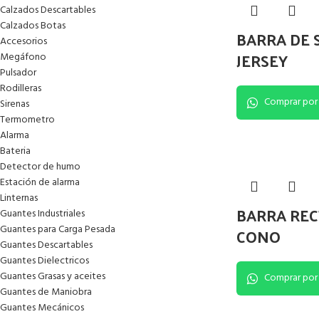
Calzados Descartables
Calzados Botas
BARRA DE
Accesorios
JERSEY
Megáfono
Pulsador
Rodilleras
Comprar por
Sirenas
Termometro
Alarma
Bateria
Detector de humo
Estación de alarma
Linternas
BARRA REC
Guantes Industriales
Guantes para Carga Pesada
CONO
Guantes Descartables
Guantes Dielectricos
Guantes Grasas y aceites
Comprar por
Guantes de Maniobra
Guantes Mecánicos