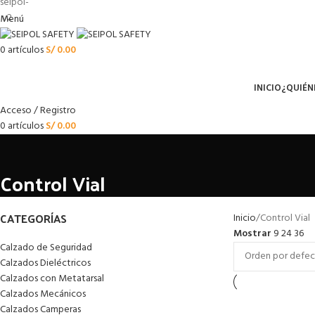
Menú
0
artículos
S/
0.00
Menú
INICIO
¿QUIÉN
Acceso / Registro
0
artículos
S/
0.00
Control Vial
CATEGORÍAS
Inicio
Control Vial
Mostrar
9
24
36
Calzado de Seguridad
Calzados Dieléctricos
Calzados con Metatarsal
Calzados Mecánicos
Calzados Camperas