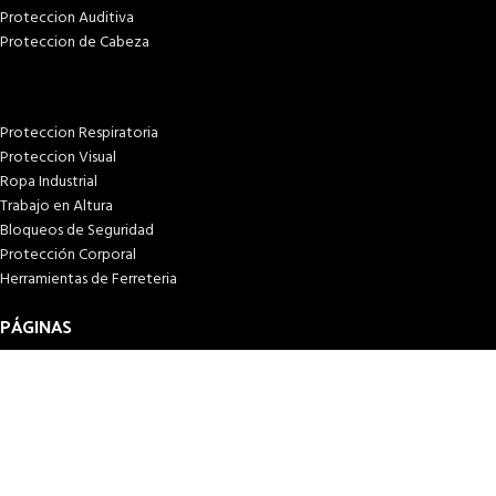
Proteccion Auditiva
Proteccion de Cabeza
Proteccion Respiratoria
Proteccion Visual
Ropa Industrial
Trabajo en Altura
Bloqueos de Seguridad
Protección Corporal
Herramientas de Ferreteria
PÁGINAS
Inicio
Tienda
¿Quiénes somos?
Términos & condiciones
Condiciones y plazos de entrega
Costos y plazos de entrega