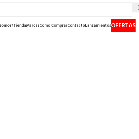
OFERTAS
 somos?
Tienda
Marcas
Como Comprar
Contacto
Lanzamientos