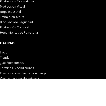
Proteccion Respiratoria
Proteccion Visual
Ropa Industrial
Trabajo en Altura
Bloqueos de Seguridad
Protección Corporal
Herramientas de Ferreteria
PÁGINAS
Inicio
Tienda
¿Quiénes somos?
Términos & condiciones
Condiciones y plazos de entrega
Costos y plazos de entrega
Formas de pago
Libro de reclamaciones
© 2026
SEIPOL SAFETY
. Todos los derechos reservados