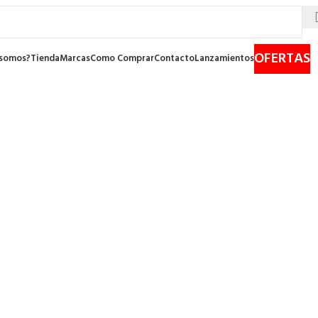
OFERTAS
 somos?
Tienda
Marcas
Como Comprar
Contacto
Lanzamientos