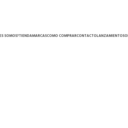
ES SOMOS?
TIENDA
MARCAS
COMO COMPRAR
CONTACTO
LANZAMIENTOS
O