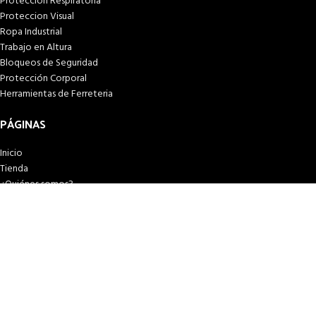
Proteccion Respiratoria
Proteccion Visual
Ropa Industrial
Trabajo en Altura
Bloqueos de Seguridad
Protección Corporal
Herramientas de Ferreteria
PÁGINAS
Inicio
Tienda
¿Quiénes somos?
Términos & condiciones
Condiciones y plazos de entrega
Costos y plazos de entrega
Formas de pago
Libro de reclamaciones
© 2026
SEIPOL SAFETY
. Todos los derechos reservados