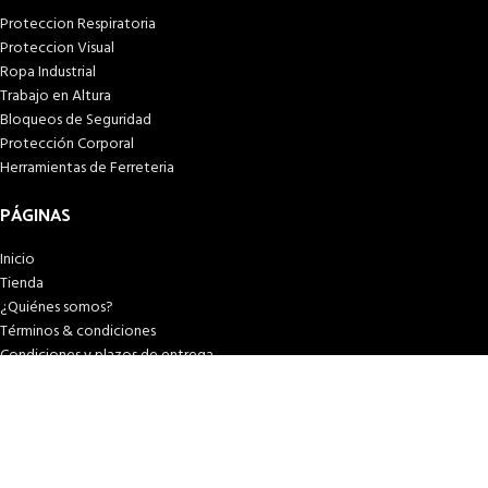
Proteccion Respiratoria
Proteccion Visual
Ropa Industrial
Trabajo en Altura
Bloqueos de Seguridad
Protección Corporal
Herramientas de Ferreteria
PÁGINAS
Inicio
Tienda
¿Quiénes somos?
Términos & condiciones
Condiciones y plazos de entrega
Costos y plazos de entrega
Formas de pago
Libro de reclamaciones
© 2026
SEIPOL SAFETY
. Todos los derechos reservados