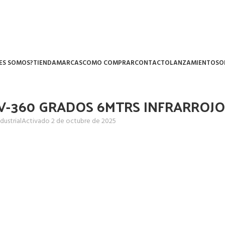
ES SOMOS?
TIENDA
MARCAS
COMO COMPRAR
CONTACTO
LANZAMIENTOS
O
V-360 GRADOS 6MTRS INFRARROJO
dustrial
Activado 2 de octubre de 2025