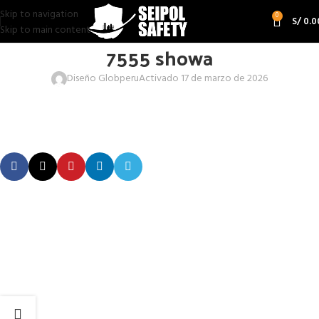
Skip to navigation
0
S/
0.0
Skip to main content
7555 showa
Diseño Globperu
Activado 17 de marzo de 2026