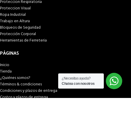
Proteccion Respiratoria
Proteccion Visual
Ropa Industrial
Trabajo en Altura
Bloqueos de Seguridad
Protección Corporal
Herramientas de Ferreteria
PÁGINAS
Inicio
Tienda
¿Quiénes somos?
¿Necesitas ayuda?
Términos & condiciones
Chatea con nosotros
Condiciones y plazos de entrega
Costos y plazos de entrega
Formas de pago
Libro de reclamaciones
© 2026
SEIPOL SAFETY
. Todos los derechos reservados