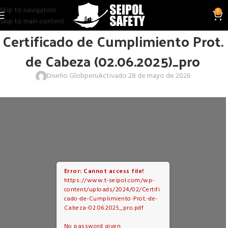
Skip to navigation
0
Skip to main content
Certificado de Cumplimiento Prot.
de Cabeza (02.06.2025)_pro
Diseño Globperu
Activado 28 de mayo de 2026
Error: Cannot access file!
https://www.t-seipol.com/wp-
content/uploads/2024/02/Certifi
cado-de-Cumplimiento-Prot.-de-
Cabeza-02.06.2025_pro.pdf
No password given