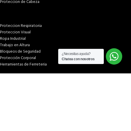
Proteccion de Cabeza
Proteccion Respiratoria
Proteccion Visual
Ropa Industrial
Trabajo en Altura
Bloqueos de Seguridad
¿Necesitas ayuda?
Protección Corporal
Chatea con nosotros
Herramientas de Ferreteria
PÁGINAS
Inicio
Tienda
¿Quiénes somos?
Términos & condiciones
Condiciones y plazos de entrega
Costos y plazos de entrega
Formas de pago