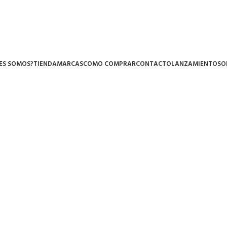
ES SOMOS?
TIENDA
MARCAS
COMO COMPRAR
CONTACTO
LANZAMIENTOS
O