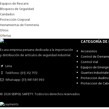
Equipos de Rescate
Bloqueos de Seguridad
Candados
Protección Corporal
Herramientas de Ferreteria
Otros
Ofertas
CATEGORÍA DE
Es una empresa peruana dedicada a la importación
Accesorios
y distribución de artículos de seguridad industrial.
Control de Derram
Control Vial
Lima
Equipos de Emerge
Guantes Industriale
Teléfono: (01) 312 7172
Proteccion Auditiv
Whatsapp: (51) 981 581 993
Proteccion de Cab
© 2026
SEIPOL SAFETY
. Todos los derechos reservados