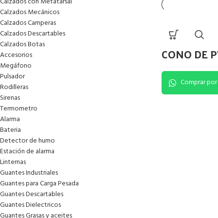
Calzados con Metatarsal
Calzados Mecánicos
Calzados Camperas
Calzados Descartables
Calzados Botas
CONO DE P
Accesorios
Megáfono
Pulsador
Comprar por
Rodilleras
Sirenas
Termometro
Alarma
Bateria
Detector de humo
Estación de alarma
Linternas
Guantes Industriales
Guantes para Carga Pesada
Guantes Descartables
Guantes Dielectricos
Guantes Grasas y aceites