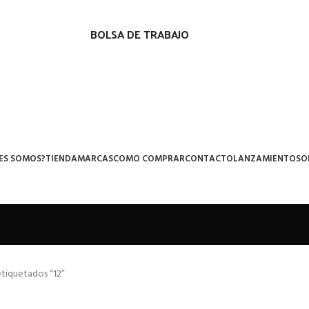
BOLSA DE TRABAJO
ES SOMOS?
TIENDA
MARCAS
COMO COMPRAR
CONTACTO
LANZAMIENTOS
O
tiquetados “12”