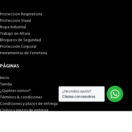
Proteccion Respiratoria
Proteccion Visual
Ropa Industrial
Trabajo en Altura
Bloqueos de Seguridad
Protección Corporal
Herramientas de Ferreteria
PÁGINAS
Inicio
Tienda
¿Quiénes somos?
¿Necesitas ayuda?
Términos & condiciones
Chatea con nosotros
Condiciones y plazos de entrega
Costos y plazos de entrega
Formas de pago
Libro de reclamaciones
© 2026
SEIPOL SAFETY
. Todos los derechos reservados