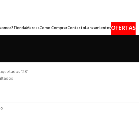
OFERTAS
 somos?
Tienda
Marcas
Como Comprar
Contacto
Lanzamientos
tiquetados “28”
ultados
l