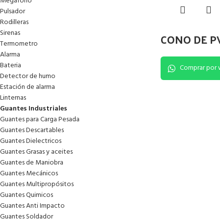
Megáfono
Pulsador
Rodilleras
Sirenas
CONO DE P
Termometro
Alarma
Bateria
Comprar por 
Detector de humo
Estación de alarma
Linternas
Guantes Industriales
Guantes para Carga Pesada
Guantes Descartables
Guantes Dielectricos
Guantes Grasas y aceites
Guantes de Maniobra
Guantes Mecánicos
Guantes Multipropósitos
Guantes Quimicos
Guantes Anti Impacto
Guantes Soldador