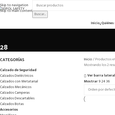
Skip to navigation
Skip to main content
Buscar...
enú
Inicio
¿Quiénes
28
CATEGORÍAS
Inicio
Productos e
Mostrando los 2 res
Calzado de Seguridad
Ver barra latera
Calzados Dieléctricos
Calzados con Metatarsal
Mostrar
9
24
36
Calzados Mecánicos
Calzados Camperas
Calzados Descartables
Calzados Botas
Accesorios