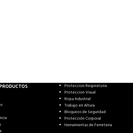
 PRODUCTOS
Proteccion Respiratoria
Proteccion Visual
Ropa Industrial
es
Trabajo en Altura
Bloqueos de Seguridad
ncia
Protección Corporal
s
Herramientas de Ferreteria
a