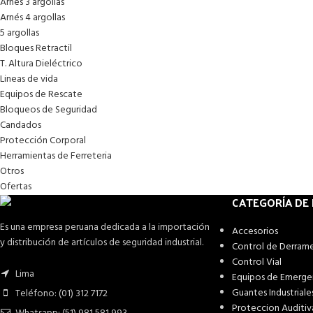
Arnés 3 argollas
Arnés 4 argollas
5 argollas
Bloques Retractil
T. Altura Dieléctrico
Lineas de vida
Equipos de Rescate
Bloqueos de Seguridad
Candados
Protección Corporal
Herramientas de Ferreteria
Otros
Ofertas
CATEGORÍA DE
Es una empresa peruana dedicada a la importación
Accesorios
y distribución de artículos de seguridad industrial.
Control de Derram
Control Vial
Lima
Equipos de Emerge
Guantes Industriale
Teléfono: (01) 312 7172
Proteccion Auditiv