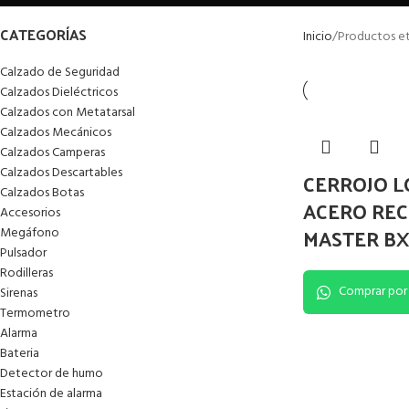
CATEGORÍAS
Inicio
Productos e
Calzado de Seguridad
Calzados Dieléctricos
Calzados con Metatarsal
Calzados Mecánicos
Calzados Camperas
Calzados Descartables
CERROJO L
Calzados Botas
ACERO RE
Accesorios
MASTER B
Megáfono
Pulsador
Rodilleras
Comprar por
Sirenas
Termometro
Alarma
Bateria
Detector de humo
Estación de alarma