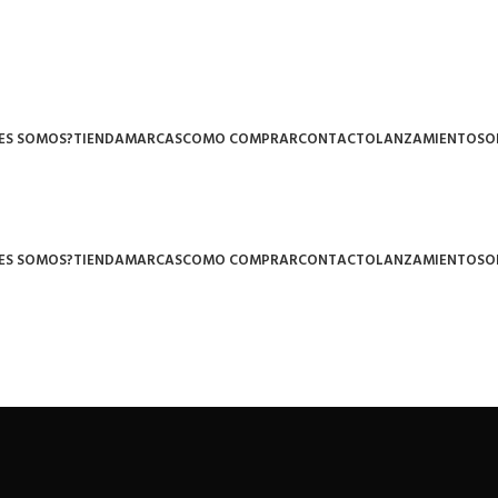
ES SOMOS?
TIENDA
MARCAS
COMO COMPRAR
CONTACTO
LANZAMIENTOS
O
ES SOMOS?
TIENDA
MARCAS
COMO COMPRAR
CONTACTO
LANZAMIENTOS
O