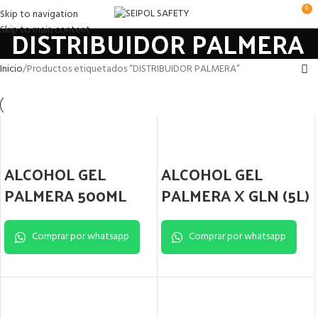
0
Skip to navigation
DISTRIBUIDOR PALMERA
Skip to main content
Inicio
Productos etiquetados “DISTRIBUIDOR PALMERA”
ALCOHOL GEL
ALCOHOL GEL
PALMERA 500ML
PALMERA X GLN (5L)
Comprar por whatsapp
Comprar por whatsapp