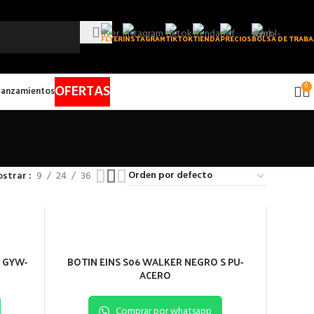
FLYER
INSTAGRAM
TIKTOK
TIENDA
PRECIOS
BOLSA DE TRABA
OFERTAS
0
Lanzamientos
strar
9
24
36
S GYW-
BOTIN EINS S06 WALKER NEGRO S PU-
ACERO
Comprar por whatsapp