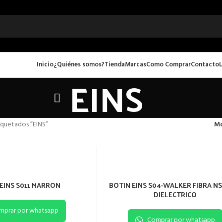
Inicio
¿Quiénes somos?
Tienda
Marcas
Como Comprar
Contacto
EINS
iquetados “EINS”
Mo
EINS S011 MARRON
BOTIN EINS S04-WALKER FIBRA N
DIELECTRICO
mprar por whatsapp
Comprar por whatsapp