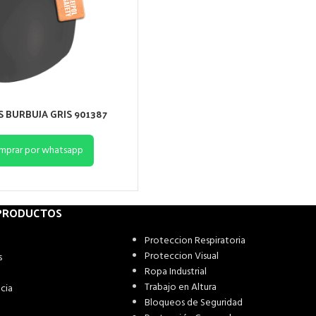
S BURBUJA GRIS 901387
mprar por whatsapp
 PRODUCTOS
Proteccion Respiratoria
Proteccion Visual
s
Ropa Industrial
Trabajo en Altura
cia
Bloqueos de Seguridad