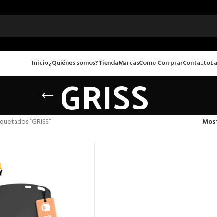
Inicio
¿Quiénes somos?
Tienda
Marcas
Como Comprar
Contacto
La
GRISS
iquetados “GRISS”
Mos