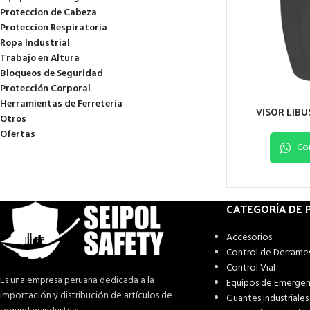
Proteccion de Cabeza
Proteccion Respiratoria
Ropa Industrial
Trabajo en Altura
Bloqueos de Seguridad
Protección Corporal
Herramientas de Ferreteria
VISOR LIBU
Otros
Ofertas
Co
CATEGORÍA DE
Accesorios
Control de Derrame
Control Vial
Es una empresa peruana dedicada a la
Equipos de Emergen
importación y distribución de artículos de
Guantes Industriales