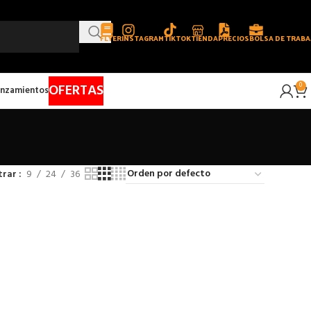
FLYER
INSTAGRAM
TIKTOK
TIENDA
PRECIOS
BOLSA DE TRABA
OFERTAS
0
nzamientos
trar
9
24
36