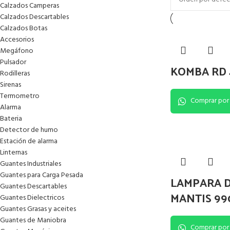
Calzados Camperas
Calzados Descartables
Calzados Botas
Accesorios
Megáfono
Pulsador
KOMBA RD 4
Rodilleras
Sirenas
Termometro
Comprar por
Alarma
Bateria
Detector de humo
Estación de alarma
Linternas
Guantes Industriales
Guantes para Carga Pesada
LAMPARA 
Guantes Descartables
MANTIS 99
Guantes Dielectricos
Guantes Grasas y aceites
Guantes de Maniobra
Comprar por