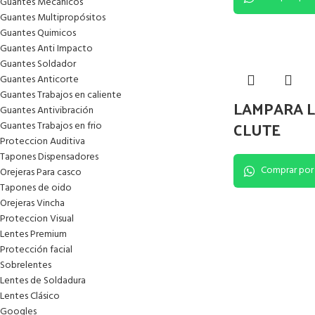
Guantes Mecánicos
Guantes Multipropósitos
Guantes Quimicos
Guantes Anti Impacto
Guantes Soldador
Guantes Anticorte
Guantes Trabajos en caliente
LAMPARA L
Guantes Antivibración
CLUTE
Guantes Trabajos en frio
Proteccion Auditiva
Tapones Dispensadores
Comprar por
Orejeras Para casco
Tapones de oido
Orejeras Vincha
Proteccion Visual
Lentes Premium
Protección facial
Sobrelentes
Lentes de Soldadura
Lentes Clásico
Googles