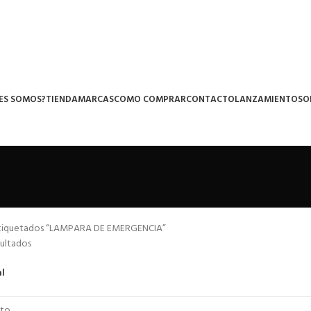
ES SOMOS?
TIENDA
MARCAS
COMO COMPRAR
CONTACTO
LANZAMIENTOS
O
tiquetados “LAMPARA DE EMERGENCIA”
sultados
al