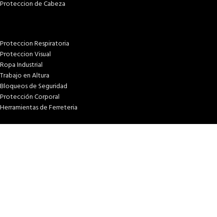
Proteccion de Cabeza
Proteccion Respiratoria
Proteccion Visual
Ropa Industrial
Trabajo en Altura
Bloqueos de Seguridad
Protección Corporal
Herramientas de Ferreteria
PÁGINAS
Inicio
Tienda
¿Quiénes somos?
Términos & condiciones
Condiciones y plazos de entrega
Costos y plazos de entrega
Formas de pago