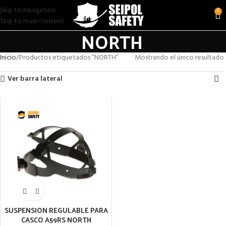
Skip to navigation
0
Skip to main content
NORTH
Inicio
Productos etiquetados “NORTH”
Mostrando el único resultado
Ver barra lateral
SUSPENSION REGULABLE PARA
CASCO A59RS NORTH