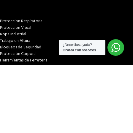
Proteccion Respiratoria
Proteccion Visual
Ropa Industrial
Trabajo en Altura
¿Necesitas ayuda?
Bloqueos de Seguridad
Chatea con nosotros
Protección Corporal
Herramientas de Ferreteria
PÁGINAS
Inicio
Tienda
¿Quiénes somos?
Términos & condiciones
Condiciones y plazos de entrega
Costos y plazos de entrega
Formas de pago
Libro de reclamaciones