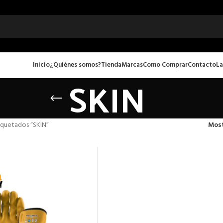
Inicio
¿Quiénes somos?
Tienda
Marcas
Como Comprar
Contacto
La
SKIN
iquetados “SKIN”
Mos