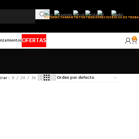
FLYER
INSTAGRAM
TIKTOK
TIENDA
PRECIOS
BOLSA DE TRABA
OFERTAS
0
nzamientos
trar
9
24
36