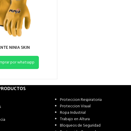
NTE NINJA SKIN
mprar por whatsapp
 PRODUCTOS
Proteccion Respiratoria
Proteccion Visual
s
Ropa Industrial
Trabajo en Altura
cia
Bloqueos de Seguridad