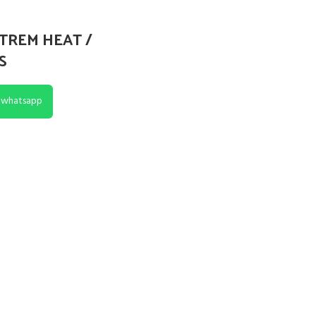
TREM HEAT /
S
 whatsapp