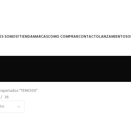
ES SOMOS?
TIENDA
MARCAS
COMO COMPRAR
CONTACTO
LANZAMIENTOS
O
tiquetados “TERK500”
36