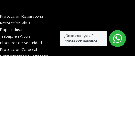
Proteccion Respiratoria
Proteccion Visual
Ropa Industrial
Trabajo en Altura
¿Necesitas ayuda?
Chatea con nosotros
Bloqueos de Seguridad
Protección Corporal
Herramientas de Ferreteria
PÁGINAS
Inicio
Tienda
¿Quiénes somos?
Términos & condiciones
Condiciones y plazos de entrega
Costos y plazos de entrega
Formas de pago
Libro de reclamaciones