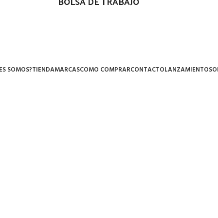
BOLSA DE TRABAJO
ES SOMOS?
TIENDA
MARCAS
COMO COMPRAR
CONTACTO
LANZAMIENTOS
O