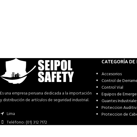
CATEGORÍA DE
Accesorios
Control de Derram
Control Vial
Es una empresa peruana dedicada a la importación
Equipos de Emerge
y distribución de artículos de seguridad industrial.
Guantes Industriale
Proteccion Auditiv
Lima
Proteccion de Cab
Teléfono: (01) 312 7172
Whatsapp: (51) 981 581 993