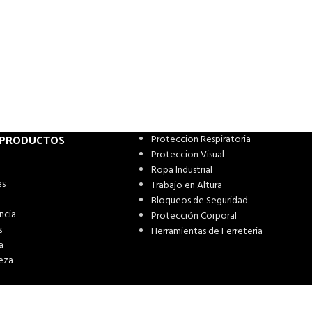
 PRODUCTOS
Proteccion Respiratoria
Proteccion Visual
Ropa Industrial
es
Trabajo en Altura
Bloqueos de Seguridad
ncia
Protección Corporal
s
Herramientas de Ferreteria
a
eza