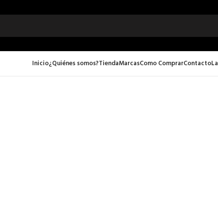
Inicio
¿Quiénes somos?
Tienda
Marcas
Como Comprar
Contacto
La