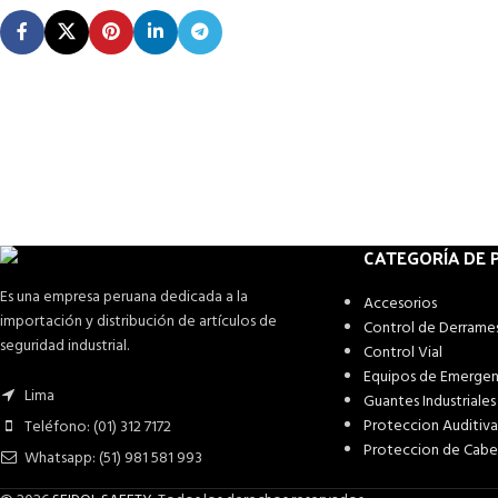
CATEGORÍA DE
Es una empresa peruana dedicada a la
Accesorios
importación y distribución de artículos de
Control de Derrame
seguridad industrial.
Control Vial
Equipos de Emergen
Lima
Guantes Industriales
Proteccion Auditiva
Teléfono: (01) 312 7172
Proteccion de Cab
Whatsapp: (51) 981 581 993