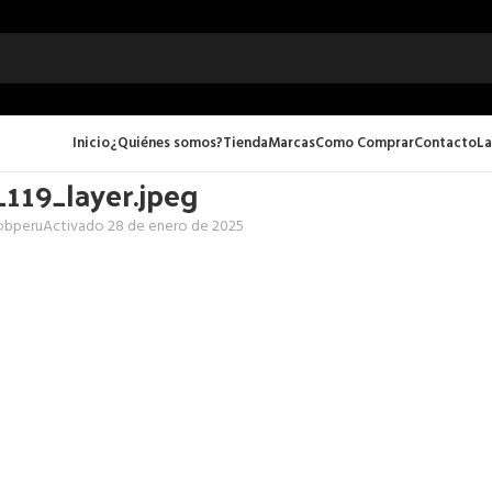
Inicio
¿Quiénes somos?
Tienda
Marcas
Como Comprar
Contacto
La
119_layer.jpeg
obperu
Activado 28 de enero de 2025