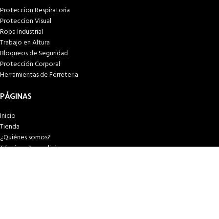
Proteccion Respiratoria
Proteccion Visual
Ropa Industrial
Trabajo en Altura
Bloqueos de Seguridad
Protección Corporal
Herramientas de Ferreteria
PÁGINAS
Inicio
Tienda
¿Quiénes somos?
Términos & condiciones
Condiciones y plazos de entrega
Costos y plazos de entrega
Formas de pago
Libro de reclamaciones
© 2026
SEIPOL SAFETY
. Todos los derechos reservados