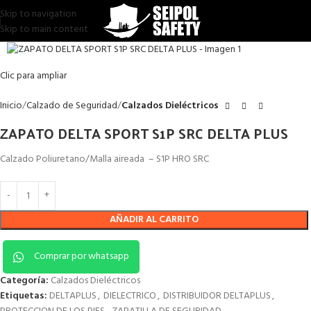
Skip to navigation
Skip to main content
Clic para ampliar
Inicio
Calzado de Seguridad
Calzados Dieléctricos
ZAPATO DELTA SPORT S1P SRC DELTA PLUS
Calzado Poliuretano/Malla aireada – S1P HRO SRC
AÑADIR AL CARRITO
Comprar por whatsapp
Categoría:
Calzados Dieléctricos
Etiquetas:
DELTAPLUS
,
DIELECTRICO
,
DISTRIBUIDOR DELTAPLUS
,