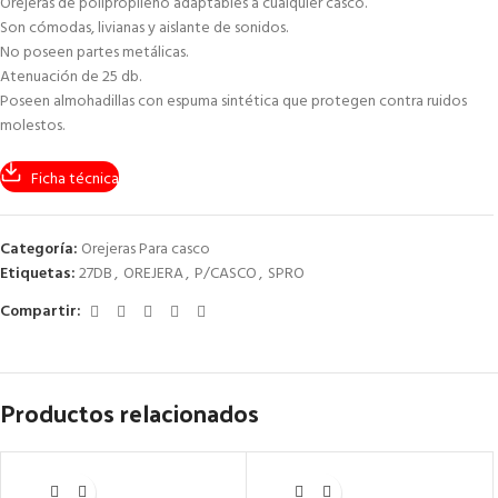
Orejeras de polipropileno adaptables a cualquier casco.
Son cómodas, livianas y aislante de sonidos.
No poseen partes metálicas.
Atenuación de 25 db.
Poseen almohadillas con espuma sintética que protegen contra ruidos
molestos.
Ficha técnica
Categoría:
Orejeras Para casco
Etiquetas:
27DB
,
OREJERA
,
P/CASCO
,
SPRO
Compartir:
Productos relacionados