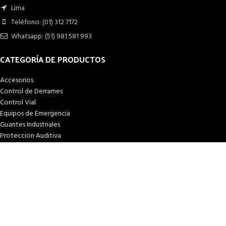
Lima
Teléfono: (01) 312 7172
Whatsapp: (51) 981 581 993
CATEGORÍA DE PRODUCTOS
Accesorios
Control de Derrames
Control Vial
Equipos de Emergencia
Guantes Industriales
Proteccion Auditiva
Proteccion de Cabeza
Proteccion Respiratoria
Proteccion Visual
Ropa Industrial
Trabajo en Altura