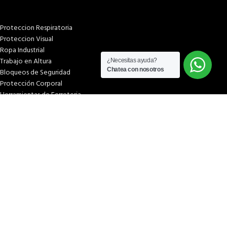
Proteccion Respiratoria
Proteccion Visual
Ropa Industrial
Trabajo en Altura
¿Necesitas ayuda?
Chatea con nosotros
Bloqueos de Seguridad
Protección Corporal
Herramientas de Ferreteria
PÁGINAS
Inicio
Tienda
¿Quiénes somos?
Términos & condiciones
Condiciones y plazos de entrega
Costos y plazos de entrega
Formas de pago
Libro de reclamaciones