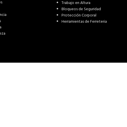
es
Trabajo en Altura
Bloqueos de Seguridad
ncia
Protección Corporal
s
Herramientas de Ferreteria
a
eza