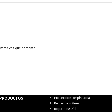
róxima vez que comente.
 PRODUCTOS
Proteccion Respiratoria
Proteccion Visual
Ropa Industrial