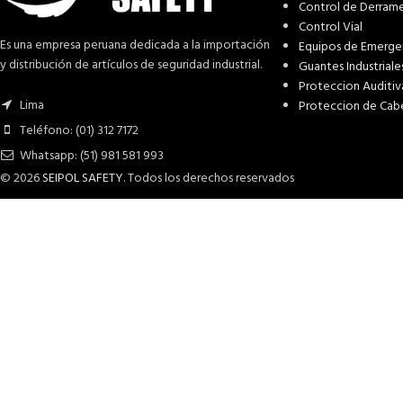
Control de Derram
Control Vial
Es una empresa peruana dedicada a la importación
Equipos de Emerge
y distribución de artículos de seguridad industrial.
Guantes Industriale
Proteccion Auditiv
Lima
Proteccion de Cab
Teléfono: (01) 312 7172
Whatsapp: (51) 981 581 993
© 2026
SEIPOL SAFETY
. Todos los derechos reservados