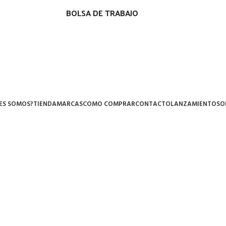
BOLSA DE TRABAJO
ES SOMOS?
TIENDA
MARCAS
COMO COMPRAR
CONTACTO
LANZAMIENTOS
O