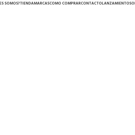
ES SOMOS?
TIENDA
MARCAS
COMO COMPRAR
CONTACTO
LANZAMIENTOS
O