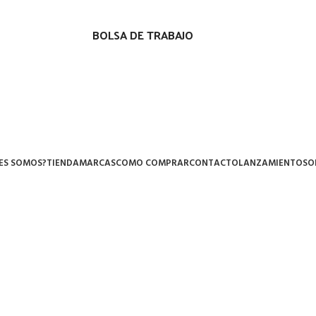
BOLSA DE TRABAJO
ES SOMOS?
TIENDA
MARCAS
COMO COMPRAR
CONTACTO
LANZAMIENTOS
O