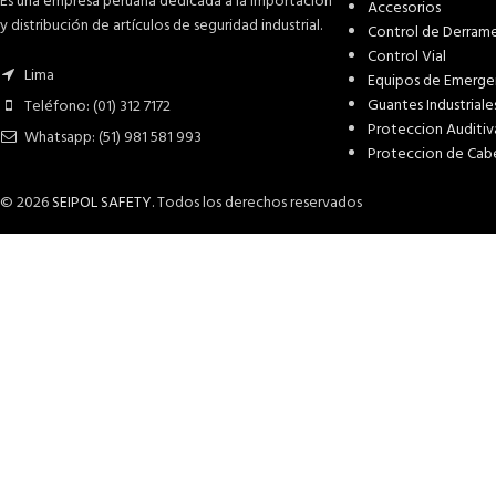
Es una empresa peruana dedicada a la importación
Accesorios
y distribución de artículos de seguridad industrial.
Control de Derram
Control Vial
Lima
Equipos de Emerge
Guantes Industriale
Teléfono: (01) 312 7172
Proteccion Auditiv
Whatsapp: (51) 981 581 993
Proteccion de Cab
© 2026
SEIPOL SAFETY
. Todos los derechos reservados