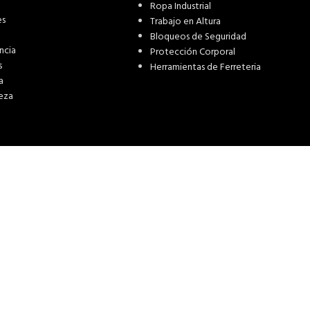
Ropa Industrial
es
Trabajo en Altura
Bloqueos de Seguridad
ncia
Protección Corporal
s
Herramientas de Ferreteria
a
eza