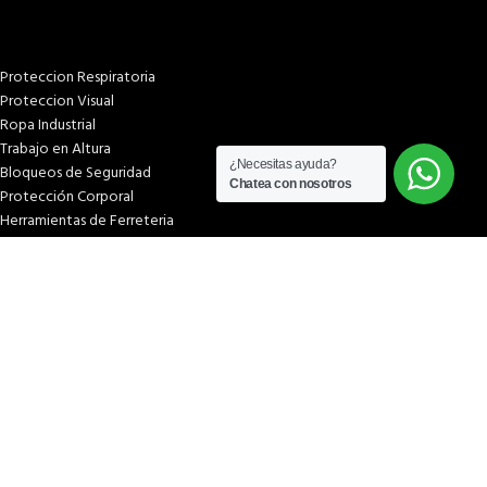
Proteccion Respiratoria
Proteccion Visual
Ropa Industrial
Trabajo en Altura
¿Necesitas ayuda?
Bloqueos de Seguridad
Chatea con nosotros
Protección Corporal
Herramientas de Ferreteria
PÁGINAS
Inicio
Tienda
¿Quiénes somos?
Términos & condiciones
Condiciones y plazos de entrega
Costos y plazos de entrega
Formas de pago
Libro de reclamaciones