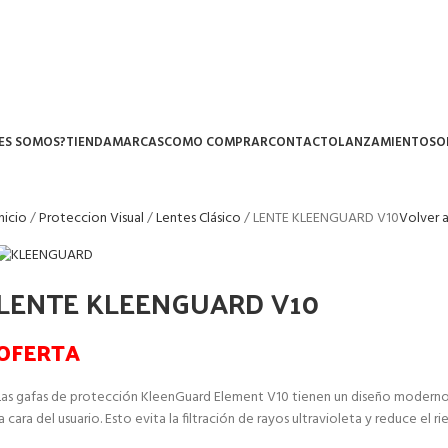
ES SOMOS?
TIENDA
MARCAS
COMO COMPRAR
CONTACTO
LANZAMIENTOS
O
Inicio
Proteccion Visual
Lentes Clásico
LENTE KLEENGUARD V10
Volver 
LENTE KLEENGUARD V10
OFERTA
Las gafas de protección KleenGuard Element V10 tienen un diseño moderno 
la cara del usuario. Esto evita la filtración de rayos ultravioleta y reduce e