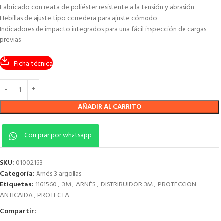
Fabricado con reata de poliéster resistente a la tensión y abrasión
Hebillas de ajuste tipo corredera para ajuste cómodo
Indicadores de impacto integrados para una fácil inspección de cargas
previas
Ficha técnica
AÑADIR AL CARRITO
Comprar por whatsapp
SKU:
01002163
Categoría:
Arnés 3 argollas
Etiquetas:
1161560
,
3M
,
ARNÉS
,
DISTRIBUIDOR 3M
,
PROTECCION
ANTICAIDA
,
PROTECTA
Compartir: