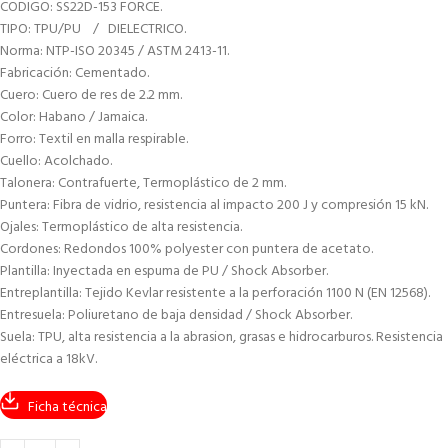
CODIGO: SS22D-153 FORCE.
TIPO: TPU/PU / DIELECTRICO.
Norma: NTP-ISO 20345 / ASTM 2413-11.
Fabricación: Cementado.
Cuero: Cuero de res de 2.2 mm.
Color: Habano / Jamaica.
Forro: Textil en malla respirable.
Cuello: Acolchado.
Talonera: Contrafuerte, Termoplástico de 2 mm.
Puntera: Fibra de vidrio, resistencia al impacto 200 J y compresión 15 kN.
Ojales: Termoplástico de alta resistencia.
Cordones: Redondos 100% polyester con puntera de acetato.
Plantilla: Inyectada en espuma de PU / Shock Absorber.
Entreplantilla: Tejido Kevlar resistente a la perforación 1100 N (EN 12568).
Entresuela: Poliuretano de baja densidad / Shock Absorber.
Suela: TPU, alta resistencia a la abrasion, grasas e hidrocarburos. Resistencia
eléctrica a 18kV.
Ficha técnica