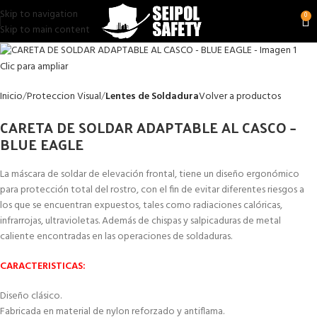
Skip to navigation
0
Skip to main content
Clic para ampliar
Inicio
Proteccion Visual
Lentes de Soldadura
Volver a productos
CARETA DE SOLDAR ADAPTABLE AL CASCO –
BLUE EAGLE
La máscara de soldar de elevación frontal, tiene un diseño ergonómico
para protección total del rostro, con el fin de evitar diferentes riesgos a
los que se encuentran expuestos, tales como radiaciones calóricas,
infrarrojas, ultravioletas. Además de chispas y salpicaduras de metal
caliente encontradas en las operaciones de soldaduras.
CARACTERISTICAS:
Diseño clásico.
Fabricada en material de nylon reforzado y antiflama.