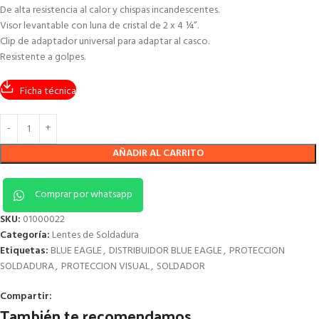
De alta resistencia al calor y chispas incandescentes.
Visor levantable con luna de cristal de 2 x 4 ¼”.
Clip de adaptador universal para adaptar al casco.
Resistente a golpes.
Ficha técnica
AÑADIR AL CARRITO
Comprar por whatsapp
SKU:
01000022
Categoría:
Lentes de Soldadura
Etiquetas:
BLUE EAGLE
,
DISTRIBUIDOR BLUE EAGLE
,
PROTECCION
SOLDADURA
,
PROTECCION VISUAL
,
SOLDADOR
Compartir:
También te recomendamos…