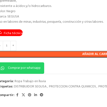
mpermeable,
sistente a ácidos y/o hidrocarburos.
olor: Negro
arca: SEGUSA
o en labores de minas, industrias, pesquería, construcción y otras labores.
Ficha técnica
AÑADIR AL CAR
Comprar por whatsapp
ategoría:
Ropa Trabajo en lluvia
tiquetas:
DISTRIBUIDOR SEGUSA
,
PROTECCION CONTRA QUIMICOS
,
PROT
ompartir: