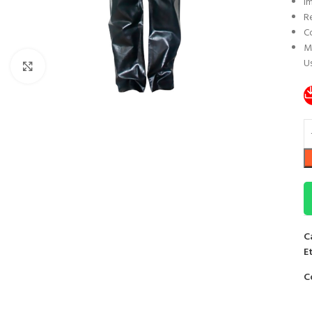
I
Re
C
M
Us
Clic para ampliar
C
E
C