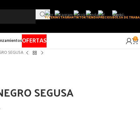
FLYER
INSTAGRAM
TIKTOK
TIENDA
PRECIOS
BOLSA DE TRABA
OFERTAS
0
nzamientos
EGRO SEGUSA
 NEGRO SEGUSA
.