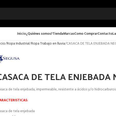
Inicio
¿Quiénes somos?
Tienda
Marcas
Como Comprar
Contacto
La
icio
Ropa Industrial
Ropa Trabajo en lluvia
CASACA DE TELA ENJEBADA N
CASACA DE TELA ENJEBADA
saca de tela enjebada, impermeable, resistente a ácidos y/o hidrocarburos
ARACTER
ISTICAS
:
asaca de tela enjebada