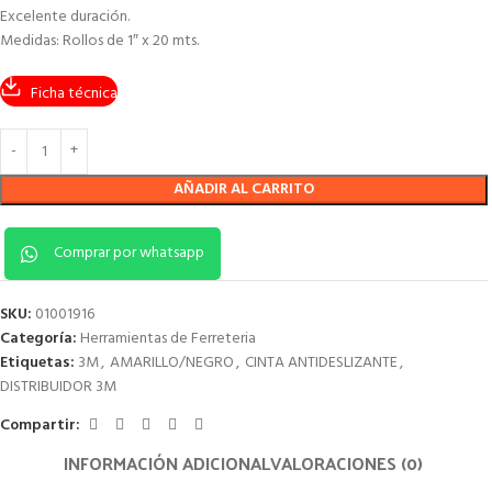
Excelente duración.
Medidas: Rollos de 1″ x 20 mts.
Ficha técnica
AÑADIR AL CARRITO
Comprar por whatsapp
SKU:
01001916
Categoría:
Herramientas de Ferreteria
Etiquetas:
3M
,
AMARILLO/NEGRO
,
CINTA ANTIDESLIZANTE
,
DISTRIBUIDOR 3M
Compartir:
INFORMACIÓN ADICIONAL
VALORACIONES (0)