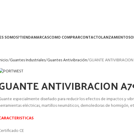
ES SOMOS?
TIENDA
MARCAS
COMO COMPRAR
CONTACTO
LANZAMIENTOS
O
Inicio
Guantes Industriales
Guantes Antivibración
GUANTE ANTIVIBRACION
GUANTE ANTIVIBRACION A
Guante especialmente diseñado para reducir los efectos de impactos y vibra
herramientas eléctricas, martillos neumáticos, demoledoras de hormigón, et
CARACTERISTICAS
Certificado CE