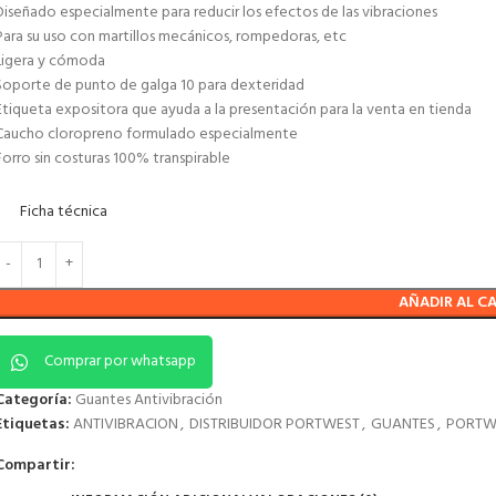
Diseñado especialmente para reducir los efectos de las vibraciones
Para su uso con martillos mecánicos, rompedoras, etc
Ligera y cómoda
Soporte de punto de galga 10 para dexteridad
Etiqueta expositora que ayuda a la presentación para la venta en tienda
Caucho cloropreno formulado especialmente
Forro sin costuras 100% transpirable
Ficha técnica
AÑADIR AL C
Comprar por whatsapp
Categoría:
Guantes Antivibración
Etiquetas:
ANTIVIBRACION
,
DISTRIBUIDOR PORTWEST
,
GUANTES
,
PORTW
Compartir: